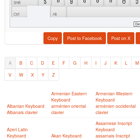
 ჭ 
 ჩ 
 ყ 
 ს 
 მ 
 ი 
 ტ 
 ქ 
Copy
Post to Facebook
Post on X
A
B
C
D
E
F
G
H
I
J
K
L
M
V
W
X
Y
Z
Armenian Eastern
Armenian Western
Keyboard
Keyboard
Albanian Keyboard
arménien oriental
arménien occidental
Albanais clavier
clavier
clavier
Assamese Inscript
Azeri Latin
Keyboard
Keyboard
Akan Keyboard
assamais Inscript