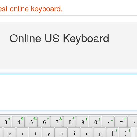
est online keyboard.
Online US Keyboard
 # 
 $ 
 % 
 ^ 
 & 
 * 
 ( 
 ) 
 _ 
 + 
 3 
 4 
 5 
 6 
 7 
 8 
 9 
 0 
 - 
 = 
 \ 
 { 
 } 
 
 e 
 r 
 t 
 y 
 u 
 i 
 o 
 p 
 [ 
 ] 