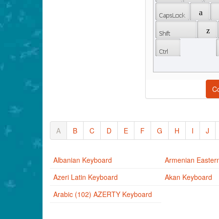
 a 
 z 
C
A
B
C
D
E
F
G
H
I
J
Albanian Keyboard
Armenian Easter
Azeri Latin Keyboard
Akan Keyboard
Arabic (102) AZERTY Keyboard