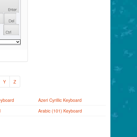
Y
Z
eyboard
Azeri Cyrillic Keyboard
d
Arabic (101) Keyboard