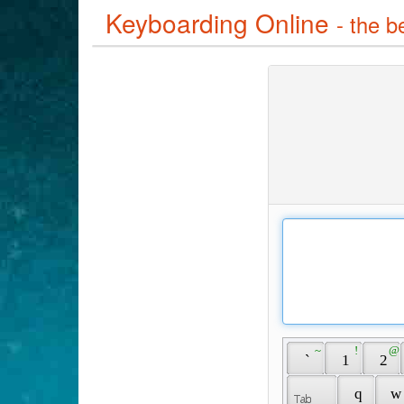
Keyboarding Online
- the b
 ~ 
 ! 
 @ 
 ` 
 1 
 2 
 q 
 w