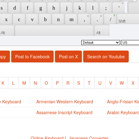
 : 
 " 
 s 
 d 
 f 
 g 
 h 
 j 
 k 
 l 
 ; 
 ' 
 < 
 > 
 ? 
 x 
 c 
 v 
 b 
 n 
 m 
 , 
 . 
 / 
opy
Post to Facebook
Post on X
Search on Youtube
K
L
M
N
O
P
R
S
T
U
V
W
X
n Keyboard
Armenian Western Keyboard
Anglo-Frisian K
Assamese Inscript Keyboard
Arabic Keyboar
Online Keyboard
|
Japanese Converter