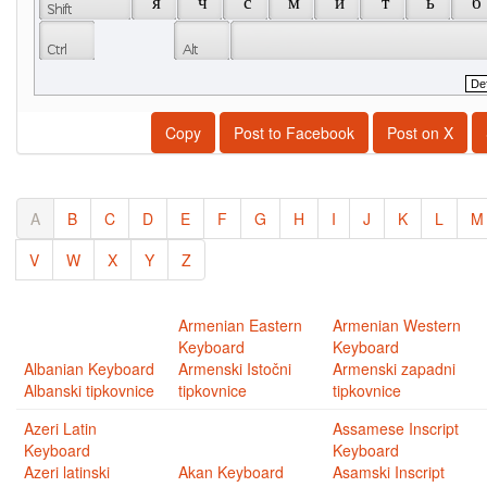
 я 
 ч 
 с 
 м 
 и 
 т 
 ь 
 б 
Copy
Post to Facebook
Post on X
A
B
C
D
E
F
G
H
I
J
K
L
M
V
W
X
Y
Z
Armenian Eastern
Armenian Western
Keyboard
Keyboard
Albanian Keyboard
Armenski Istočni
Armenski zapadni
Albanski tipkovnice
tipkovnice
tipkovnice
Azeri Latin
Assamese Inscript
Keyboard
Keyboard
Azeri latinski
Akan Keyboard
Asamski Inscript