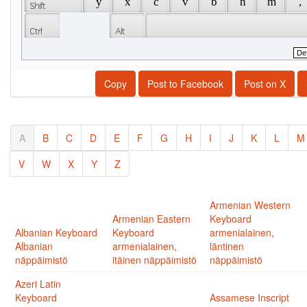
 y 
 x 
 c 
 v 
 b 
 n 
 m 
 , 
Copy
Post to Facebook
Post on X
A
B
C
D
E
F
G
H
I
J
K
L
M
V
W
X
Y
Z
Armenian Western
Armenian Eastern
Keyboard
Albanian Keyboard
Keyboard
armenialainen,
Albanian
armenialainen,
läntinen
näppäimistö
itäinen näppäimistö
näppäimistö
Azeri Latin
Keyboard
Assamese Inscript