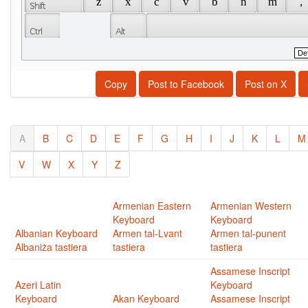
 z 
 x 
 c 
 v 
 b 
 n 
 m 
 , 
Copy
Post to Facebook
Post on X
A
B
C
D
E
F
G
H
I
J
K
L
M
V
W
X
Y
Z
Armenian Eastern
Armenian Western
Keyboard
Keyboard
Albanian Keyboard
Armen tal-Lvant
Armen tal-punent
Albaniża tastiera
tastiera
tastiera
Assamese Inscript
Azeri Latin
Keyboard
Keyboard
Akan Keyboard
Assamese Inscript