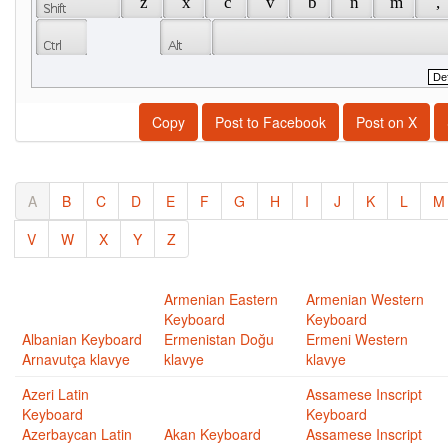
 z 
 x 
 c 
 v 
 b 
 n 
 m 
 , 
Copy
Post to Facebook
Post on X
A
B
C
D
E
F
G
H
I
J
K
L
M
V
W
X
Y
Z
Armenian Eastern
Armenian Western
Keyboard
Keyboard
Albanian Keyboard
Ermenistan Doğu
Ermeni Western
Arnavutça klavye
klavye
klavye
Azeri Latin
Assamese Inscript
Keyboard
Keyboard
Azerbaycan Latin
Akan Keyboard
Assamese Inscript