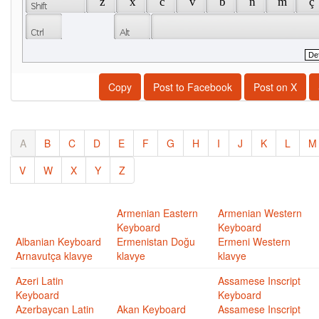
 z 
 x 
 c 
 v 
 b 
 n 
 m 
 ç 
Copy
Post to Facebook
Post on X
A
B
C
D
E
F
G
H
I
J
K
L
M
V
W
X
Y
Z
Armenian Eastern
Armenian Western
Keyboard
Keyboard
Albanian Keyboard
Ermenistan Doğu
Ermeni Western
Arnavutça klavye
klavye
klavye
Azeri Latin
Assamese Inscript
Keyboard
Keyboard
Azerbaycan Latin
Akan Keyboard
Assamese Inscript