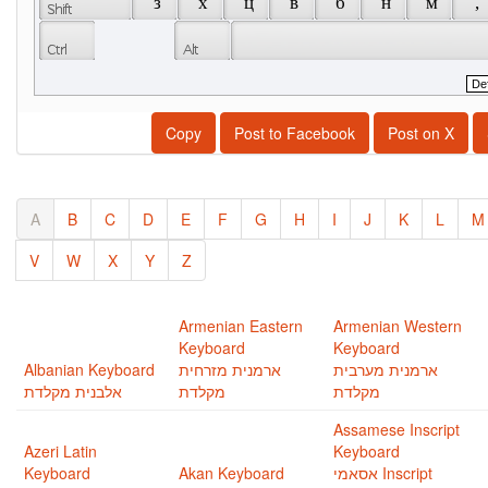
 з 
 х 
 ц 
 в 
 б 
 н 
 м 
 , 
Copy
Post to Facebook
Post on X
A
B
C
D
E
F
G
H
I
J
K
L
M
V
W
X
Y
Z
Armenian Eastern
Armenian Western
Keyboard
Keyboard
Albanian Keyboard
ארמנית מזרחית
ארמנית מערבית
מקלדת
מקלדת
אלבנית מקלדת
Assamese Inscript
Azeri Latin
Keyboard
Keyboard
Akan Keyboard
אסאמי Inscript