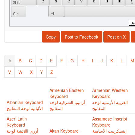
 z 
 x 
 c 
 v 
 b 
 n 
 m 
 ç 
Copy
Post to Facebook
Post on X
A
B
C
D
E
F
G
H
I
J
K
L
M
V
W
X
Y
Z
Armenian Eastern
Armenian Western
Keyboard
Keyboard
Albanian Keyboard
أرمينيا الشرقية لوحة
الغربية اﻷرمنية لوحة
المفاتيح
المفاتيح
الألبانية لوحة المفاتيح
Azeri Latin
Assamese Inscript
Keyboard
Keyboard
أزري اللاتينية لوحة
Akan Keyboard
إينسكريبت اﻷسامية