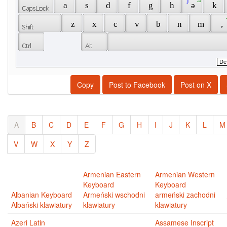
 a 
 s 
 d 
 f 
 g 
 h 
 ə 
 k 
 
 z 
 x 
 c 
 v 
 b 
 n 
 m 
 , 
Copy
Post to Facebook
Post on X
A
B
C
D
E
F
G
H
I
J
K
L
M
V
W
X
Y
Z
Armenian Eastern
Armenian Western
Keyboard
Keyboard
Albanian Keyboard
Armeński wschodni
armeński zachodni
Albański klawiatury
klawiatury
klawiatury
Azeri Latin
Assamese Inscript