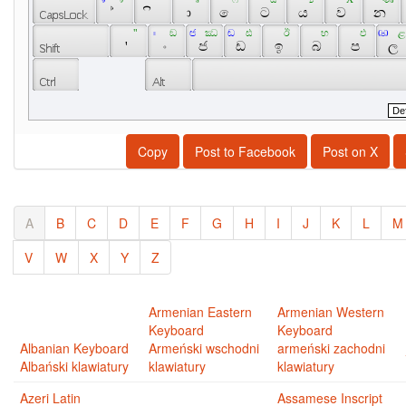
 ් 
 ි 
 ා 
 ෙ 
 ට 
 ය 
 ව 
 න 
 " 
 ඃ 
 ඞ 
 ඦ 
 ඣ 
 ඬ 
 ඪ 
 ඊ 
 භ 
 ඵ 
 ඏ 
 ළ
 ' 
 ං 
 ජ 
 ඩ 
 ඉ 
 බ 
 ප 
 ල 
Copy
Post to Facebook
Post on X
A
B
C
D
E
F
G
H
I
J
K
L
M
V
W
X
Y
Z
Armenian Eastern
Armenian Western
Keyboard
Keyboard
Albanian Keyboard
Armeński wschodni
armeński zachodni
Albański klawiatury
klawiatury
klawiatury
Azeri Latin
Assamese Inscript