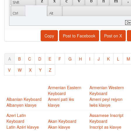
 z 
 x 
 c 
 v 
 b 
 n 
 m 
 , 
Copy
Post to Facebook
Post on X
A
B
C
D
E
F
G
H
I
J
K
L
M
V
W
X
Y
Z
Armenian Eastern
Armenian Western
Keyboard
Keyboard
Albanian Keyboard
Ameni pati lès
Ameni peyi rejyon
Albanyen klavye
klavye
lwès klavye
Azeri Latin
Assamese Inscript
Keyboard
Akan Keyboard
Keyboard
Latin Azéri klavye
Akan klavye
Inscript as klavye