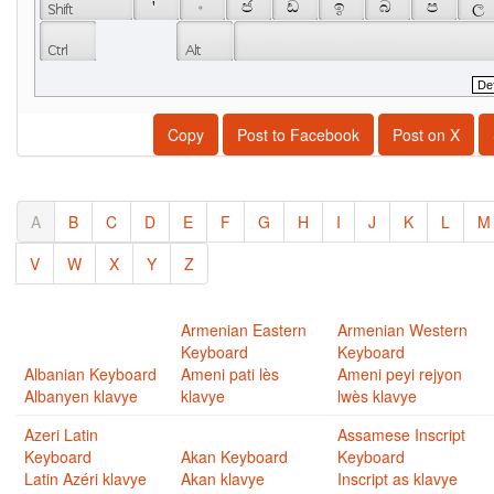
 ' 
 ං 
 ජ 
 ඩ 
 ඉ 
 බ 
 ප 
 ල 
Copy
Post to Facebook
Post on X
A
B
C
D
E
F
G
H
I
J
K
L
M
V
W
X
Y
Z
Armenian Eastern
Armenian Western
Keyboard
Keyboard
Albanian Keyboard
Ameni pati lès
Ameni peyi rejyon
Albanyen klavye
klavye
lwès klavye
Azeri Latin
Assamese Inscript
Keyboard
Akan Keyboard
Keyboard
Latin Azéri klavye
Akan klavye
Inscript as klavye