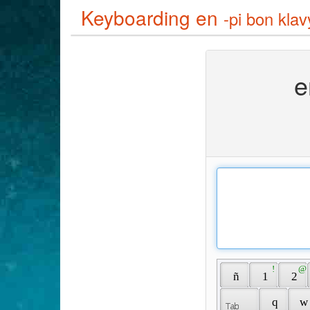
Keyboarding en
-pi bon kla
e
 ! 
 @ 
 ñ 
 1 
 2 
 q 
 w