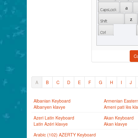
 a 
 z 
C
A
B
C
D
E
F
G
H
I
J
Albanian Keyboard
Armenian Easter
Albanyen klavye
Ameni pati lès kl
Azeri Latin Keyboard
Akan Keyboard
Latin Azéri klavye
Akan klavye
Arabic (102) AZERTY Keyboard