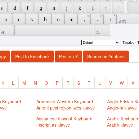
 : 
 " 
 s 
 d 
 f 
 g 
 h 
 j 
 k 
 l 
 ; 
 ' 
 < 
 > 
 ? 
 x 
 c 
 v 
 b 
 n 
 m 
 , 
 . 
 / 
opy
Post to Facebook
Post on X
Search on Youtube
K
L
M
N
O
P
R
S
T
U
V
W
X
n Keyboard
Armenian Western Keyboard
Anglo-Frisian K
avye
Ameni peyi rejyon lwès klavye
Anglo-la klavye
Assamese Inscript Keyboard
Arabic Keyboar
Inscript as klavye
Arabik klavye