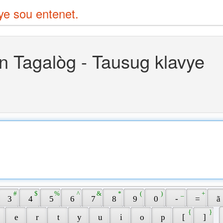
vye sou entenet.
n Tagalòg - Tausug klavye
 # 
 $ 
 % 
 ^ 
 & 
 * 
 ( 
 ) 
 _ 
 + 
 3 
 4 
 5 
 6 
 7 
 8 
 9 
 0 
 - 
 = 
 ã 
 { 
 } 
 
 e 
 r 
 t 
 y 
 u 
 i 
 o 
 p 
 [ 
 ] 