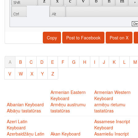
 z 
 x 
 c 
 v 
 b 
 n 
 m 
 , 
Copy
Post to Facebook
Post on X
A
B
C
D
E
F
G
H
I
J
K
L
M
V
W
X
Y
Z
Armenian Eastern
Armenian Western
Keyboard
Keyboard
Albanian Keyboard
Armēņu austrumu
armēņu rietumu
Albāņu tastatūras
tastatūras
tastatūras
Azeri Latin
Assamese Inscript
Keyboard
Keyboard
Azerbaidžāņu Latin
Akan Keyboard
Asamiešu Inscript