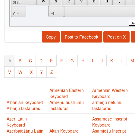
 w 
 x 
 c 
 v 
 b 
 n 
 , 
 ; 
Copy
Post to Facebook
Post on X
A
B
C
D
E
F
G
H
I
J
K
L
M
V
W
X
Y
Z
Armenian Eastern
Armenian Western
Keyboard
Keyboard
Albanian Keyboard
Armēņu austrumu
armēņu rietumu
Albāņu tastatūras
tastatūras
tastatūras
Azeri Latin
Assamese Inscript
Keyboard
Keyboard
Azerbaidžāņu Latin
Akan Keyboard
Asamiešu Inscript