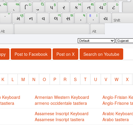
 એ 
 અ 
 ઇ 
 ઉ 
 ફ 
 ખ 
 થ 
 છ 
 ઠ 
 ે 
 ્ 
 િ 
 ુ 
 પ 
 ર 
 ક 
 ત 
 ચ 
 ટ 
 ઁ 
 ણ 
 ળ 
 શ 
 ષ 
 ॥ 
 । 
 ં 
 મ 
 ન 
 વ 
 લ 
 સ 
 , 
 . 
 ય 
opy
Post to Facebook
Post on X
Search on Youtube
K
L
M
N
O
P
R
S
T
U
V
W
X
n Keyboard
Armenian Western Keyboard
Anglo-Frisian K
tastiera
armeno occidentale tastiera
Anglo-Frisone ta
Assamese Inscript Keyboard
Arabic Keyboar
Assamese Inscript tastiera
Arabo tastiera