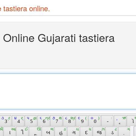
e tastiera online.
Online Gujarati tastiera
 ૩ 
 ્ર 
 ૪ 
 ર્ 
 ૫ 
 જ્ઞ 
 ૬ 
 ત્ર 
 ૭ 
 ક્ષ 
 ૮ 
 શ્ર 
 ૯ 
 ( 
 ૦ 
 ) 
 ઃ 
 ૄ 
 ઋ 
 
 3 
 4 
 5 
 6 
 7 
 8 
 9 
 0 
 - 
 ૃ 
 ૉ 
ઐ 
 આ 
 ઈ 
 ઊ 
 ભ 
 ઙ 
 ઘ 
 ધ 
 ઝ 
 ઢ 
 ઞ 
 ા 
 ી 
 ૂ 
 બ 
 હ 
 ગ 
 દ 
 જ 
 ડ 
 ઼ 