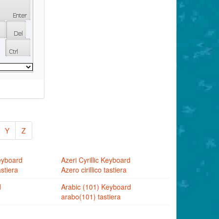
Y
Z
eyboard
Azeri Cyrillic Keyboard
stiera
Azero cirillico tastiera
d
Arabic (101) Keyboard
arabo(101) tastiera