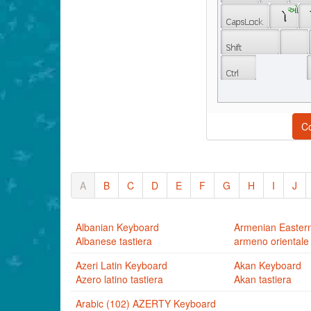
 ઓ 
 ો 
C
A
B
C
D
E
F
G
H
I
J
Albanian Keyboard
Armenian Easter
Albanese tastiera
armeno orientale 
Azeri Latin Keyboard
Akan Keyboard
Azero latino tastiera
Akan tastiera
Arabic (102) AZERTY Keyboard