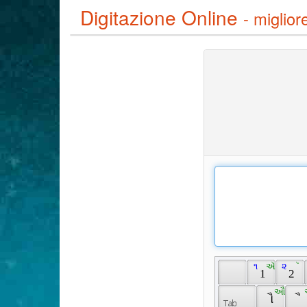
Digitazione Online
- miglior
 ૧ 
 ઍ 
 ૨ 
 ૅ 
 1 
 2 
 ઔ 
 
 ૌ 
 ૈ 