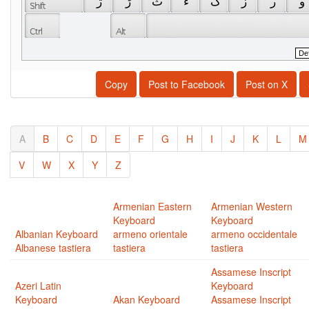
 و 
 ر 
 ز 
 گ 
 ء 
 ث 
 ڑ 
 ژ 
Copy
Post to Facebook
Post on X
A
B
C
D
E
F
G
H
I
J
K
L
M
V
W
X
Y
Z
Armenian Eastern
Armenian Western
Keyboard
Keyboard
Albanian Keyboard
armeno orientale
armeno occidentale
Albanese tastiera
tastiera
tastiera
Assamese Inscript
Azeri Latin
Keyboard
Keyboard
Akan Keyboard
Assamese Inscript