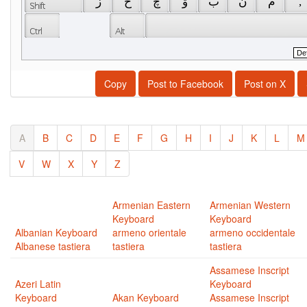
 ز 
 خ 
 چ 
 ۋ 
 ب 
 ن 
 م 
 , 
Copy
Post to Facebook
Post on X
A
B
C
D
E
F
G
H
I
J
K
L
M
V
W
X
Y
Z
Armenian Eastern
Armenian Western
Keyboard
Keyboard
Albanian Keyboard
armeno orientale
armeno occidentale
Albanese tastiera
tastiera
tastiera
Assamese Inscript
Azeri Latin
Keyboard
Keyboard
Akan Keyboard
Assamese Inscript