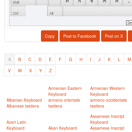
 ੰ 
 ਮ 
 ਨ 
 ਵ 
 ਲ 
 ਸ 
 , 
Copy
Post to Facebook
Post on X
A
B
C
D
E
F
G
H
I
J
K
L
M
V
W
X
Y
Z
Armenian Eastern
Armenian Western
Keyboard
Keyboard
Albanian Keyboard
armeno orientale
armeno occidentale
Albanese tastiera
tastiera
tastiera
Assamese Inscript
Azeri Latin
Keyboard
Keyboard
Akan Keyboard
Assamese Inscript