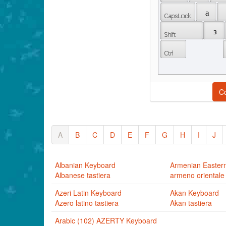
 а 
 з 
C
A
B
C
D
E
F
G
H
I
J
Albanian Keyboard
Armenian Easter
Albanese tastiera
armeno orientale 
Azeri Latin Keyboard
Akan Keyboard
Azero latino tastiera
Akan tastiera
Arabic (102) AZERTY Keyboard