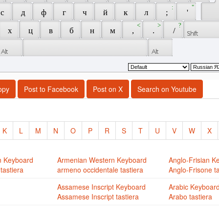
 : 
 " 
 с 
 д 
 ф 
 г 
 ч 
 й 
 к 
 л 
 ; 
 ' 
 < 
 > 
 ? 
 х 
 ц 
 в 
 б 
 н 
 м 
 , 
 . 
 / 
opy
Post to Facebook
Post on X
Search on Youtube
K
L
M
N
O
P
R
S
T
U
V
W
X
n Keyboard
Armenian Western Keyboard
Anglo-Frisian K
tastiera
armeno occidentale tastiera
Anglo-Frisone ta
Assamese Inscript Keyboard
Arabic Keyboar
Assamese Inscript tastiera
Arabo tastiera