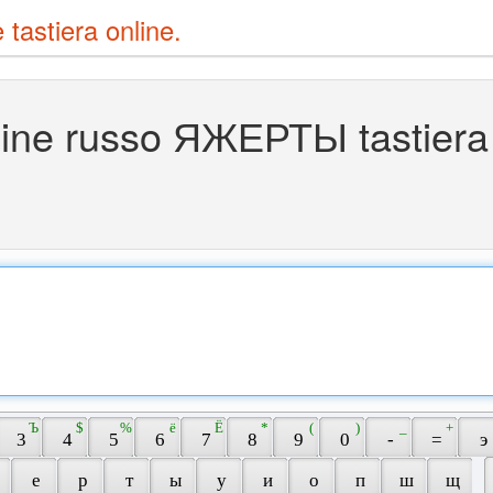
e tastiera online.
ine russo ЯЖЕРТЫ tastiera
 Ъ 
 $ 
 % 
 ё 
 Ё 
 * 
 ( 
 ) 
 _ 
 + 
 3 
 4 
 5 
 6 
 7 
 8 
 9 
 0 
 - 
 = 
 э 
 
 е 
 р 
 т 
 ы 
 у 
 и 
 о 
 п 
 ш 
 щ 