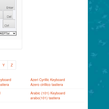
Y
Z
eyboard
Azeri Cyrillic Keyboard
stiera
Azero cirillico tastiera
d
Arabic (101) Keyboard
arabo(101) tastiera