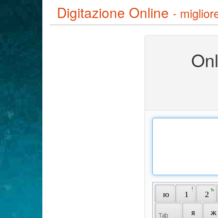
Digitazione Online
- miglior
Onl
 ! 
 ъ 
 ю 
 1 
 2 
 я 
 ж