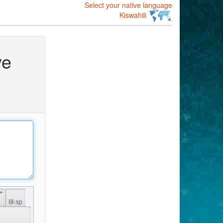
Select your native language
Kiswahili
ye
 * 