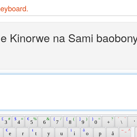
keyboard.
ne Kinorwe na Sami baobon
 £ 
 # 
 $ 
 ¤ 
 € 
 % 
 & 
 { 
 / 
 [ 
 ( 
 ] 
 ) 
 } 
 = 
 ? 
 ´ 
 ` 
 3 
 4 
 5 
 6 
 7 
 8 
 9 
 0 
 + 
 \ 
 ' 
 € 
 ŧ 
 ï 
 õ 
 ~ 
 ^ 
 
 e 
 r 
 t 
 y 
 u 
 i 
 o 
 p 
 å 
 ¨ 