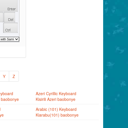
Y
Z
eyboard
Azeri Cyrillic Keyboard
ni baobonye
Kisirili Azeri baobonye
d
Arabic (101) Keyboard
ye
Kiarabu(101) baobonye