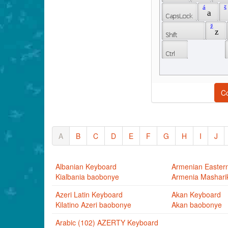
 á 
 š 
 a 
 ž 
 z 
C
A
B
C
D
E
F
G
H
I
J
Albanian Keyboard
Armenian Easter
Kialbania baobonye
Armenia Mashari
Azeri Latin Keyboard
Akan Keyboard
Kilatino Azeri baobonye
Akan baobonye
Arabic (102) AZERTY Keyboard