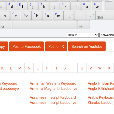
 đ 
 ǥ 
 ǧ 
 ȟ 
 ǩ 
 ö 
 ä 
 s 
 d 
 f 
 g 
 h 
 j 
 k 
 l 
 ø 
 æ 
 č 
 ǯ 
 ʒ 
 ŋ 
 µ 
 ; 
 : 
 _ 
 x 
 c 
 v 
 b 
 n 
 m 
 , 
 . 
 - 
opy
Post to Facebook
Post on X
Search on Youtube
K
L
M
N
O
P
R
S
T
U
V
W
X
n Keyboard
Armenian Western Keyboard
Anglo-Frisian K
ki baobonye
Armenia Magharibi baobonye
Anglo-Kifirisha
Assamese Inscript Keyboard
Arabic Keyboar
Assamese Inscript baobonye
Kiarabu baobon