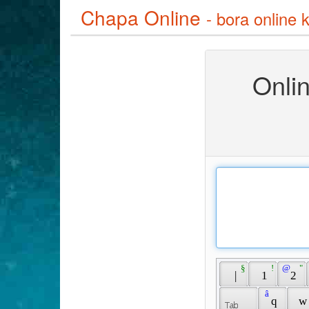
Chapa Online
- bora online 
Onli
 § 
 ! 
 @ 
 " 
 | 
 1 
 2 
 â 
 q 
 w