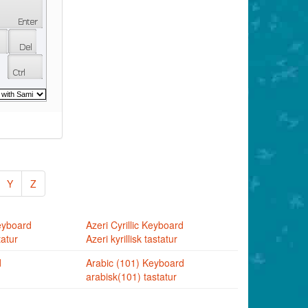
Y
Z
eyboard
Azeri Cyrillic Keyboard
tatur
Azeri kyrillisk tastatur
d
Arabic (101) Keyboard
arabisk(101) tastatur