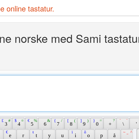
e online tastatur.
ne norske med Sami tastatu
 £ 
 # 
 $ 
 ¤ 
 € 
 % 
 & 
 { 
 / 
 [ 
 ( 
 ] 
 ) 
 } 
 = 
 ? 
 ´ 
 ` 
 3 
 4 
 5 
 6 
 7 
 8 
 9 
 0 
 + 
 \ 
 ' 
 € 
 ŧ 
 ï 
 õ 
 ~ 
 ^ 
 
 e 
 r 
 t 
 y 
 u 
 i 
 o 
 p 
 å 
 ¨ 