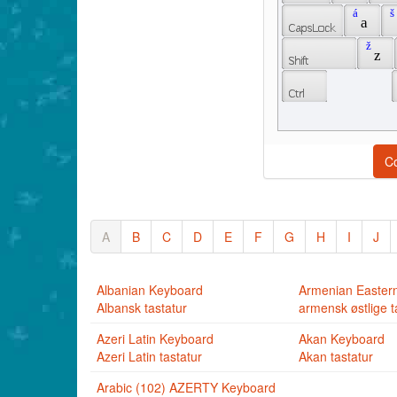
 á 
 š 
 a 
 ž 
 z 
C
A
B
C
D
E
F
G
H
I
J
Albanian Keyboard
Armenian Easter
Albansk tastatur
armensk østlige t
Azeri Latin Keyboard
Akan Keyboard
Azeri Latin tastatur
Akan tastatur
Arabic (102) AZERTY Keyboard