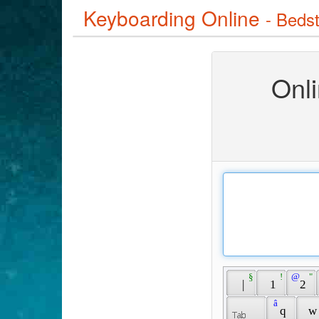
Keyboarding Online
- Bedst
Onli
 § 
 ! 
 @ 
 " 
 | 
 1 
 2 
 â 
 q 
 w