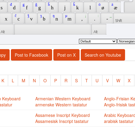
 đ 
 ǥ 
 ǧ 
 ȟ 
 ǩ 
 ö 
 ä 
 s 
 d 
 f 
 g 
 h 
 j 
 k 
 l 
 ø 
 æ 
 č 
 ǯ 
 ʒ 
 ŋ 
 µ 
 ; 
 : 
 _ 
 x 
 c 
 v 
 b 
 n 
 m 
 , 
 . 
 - 
opy
Post to Facebook
Post on X
Search on Youtube
K
L
M
N
O
P
R
S
T
U
V
W
X
n Keyboard
Armenian Western Keyboard
Anglo-Frisian K
astatur
armenske Western tastatur
Anglo-frisisk tas
Assamese Inscript Keyboard
Arabic Keyboar
Assamesisk Inscript tastatur
arabisk tastatur