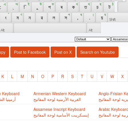
 এ 
 অ 
 ই 
 উ 
 ফ 
 খ 
 থ 
 ছ 
 ঠ 
 ে 
 ্ 
 ি 
 ু 
 প 
 ৰ 
 ক 
 ত 
 চ 
 ট 
 ঁ 
 ণ 
 শ 
 ষ 
 । 
 য 
 ং 
 ম 
 ন 
 ৱ 
 ল 
 স 
 , 
 . 
 য় 
opy
Post to Facebook
Post on X
Search on Youtube
K
L
M
N
O
P
R
S
T
U
V
W
X
n Keyboard
Armenian Western Keyboard
Anglo-Frisian K
زيه لوحة المفاتيح
الغربية اﻷرمنية لوحة المفاتيح
أرمينيا ال
Assamese Inscript Keyboard
Arabic Keyboar
ربية لوحة المفاتيح
إينسكريبت اﻷسامية لوحة المفاتيح
ل