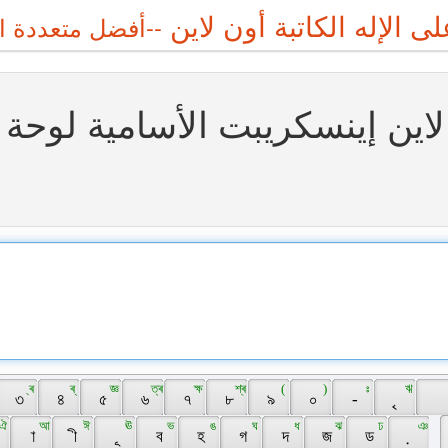
 الإله الكاتبة أون لاين
لاين إينسكريبت اﻷسامية لوحة ا
 ্ৰ 
 ৰ্ 
 জ্ঞ 
 ত্ৰ 
 ক্ষ 
 শ্ৰ 
 ( 
 ) 
 ঃ 
 ঋ 
 ৩ 
 ৪ 
 ৫ 
 ৬ 
 ৭ 
 ৮ 
 ৯ 
 ০ 
 - 
 ৃ 
 ঐ 
 আ 
 ঈ 
 ঊ 
 ভ 
 ঙ 
 ঘ 
 ধ 
 ঝ 
 ঢ 
 ঞ 
 া 
 ী 
 ূ 
 ব 
 হ 
 গ 
 দ 
 জ 
 ড 
 ় 