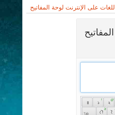
لمفاتيح
 ! 
 @ 
 ॥ 
 ১ 
 ২ 
 ঔ 
 ৌ 
 ৈ 