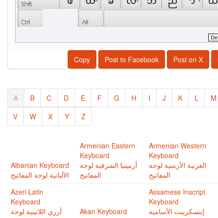
 ဖ 
 ထ 
 ခ 
 လ 
 ဘ 
 ည 
 ာ 
 ယ
Copy
Post to Facebook
Post on X
A
B
C
D
E
F
G
H
I
J
K
L
M
V
W
X
Y
Z
Armenian Eastern
Armenian Western
Keyboard
Keyboard
Albanian Keyboard
أرمينيا الشرقية لوحة
الغربية اﻷرمنية لوحة
المفاتيح
المفاتيح
الألبانية لوحة المفاتيح
Azeri Latin
Assamese Inscript
Keyboard
Keyboard
أزري اللاتينية لوحة
Akan Keyboard
إينسكريبت اﻷسامية