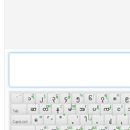
 ~ 
 ဍ 
 ႑ 
 ဋ 
 ၌ 
 % 
 / 
 ရ 
 ဂ 
 
 ` 
 ၁ 
 ၂ 
 ၃ 
 ၄ 
 ၅ 
 ၆ 
 ၇ 
 ၈ 
 ၉ 
 ွ် 
 ၽႊ 
 ႏ 
 ၽြ 
 ႊ 
 ႔ 
 ႕ 
 ႈ 
 ဆ 
 တ 
 န 
 မ 
 အ 
 ပ 
 က 
 င 
 
 ဗ 
 ွ 
 ီ 
 ၤ 
 ြ 
 ံ 
 ဲ 
 ဳ 
 ေ 
 ် 
 ိ 
 ္ 
 ါ 
 ့ 
 ျ 
 ု 
 ဇ 
 ဌ 
 ဃ 
 ဠ 
 ႀ 
 ၿ 
 ၾ 
 