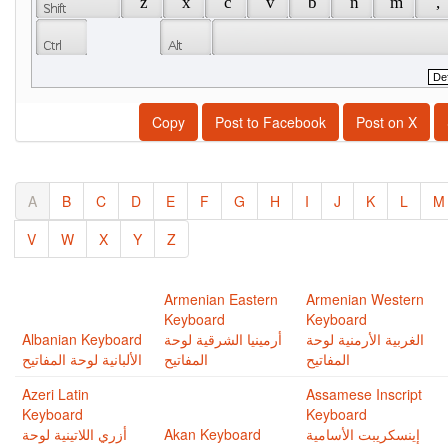
 z 
 x 
 c 
 v 
 b 
 n 
 m 
 , 
Copy
Post to Facebook
Post on X
A
B
C
D
E
F
G
H
I
J
K
L
M
V
W
X
Y
Z
Armenian Eastern
Armenian Western
Keyboard
Keyboard
Albanian Keyboard
أرمينيا الشرقية لوحة
الغربية اﻷرمنية لوحة
المفاتيح
المفاتيح
الألبانية لوحة المفاتيح
Azeri Latin
Assamese Inscript
Keyboard
Keyboard
أزري اللاتينية لوحة
Akan Keyboard
إينسكريبت اﻷسامية