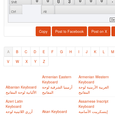
 ზ 
 ხ 
 ც 
 ვ 
 ბ 
 ნ 
 მ 
 , 
Copy
Post to Facebook
Post on X
A
B
C
D
E
F
G
H
I
J
K
L
M
V
W
X
Y
Z
Armenian Eastern
Armenian Western
Keyboard
Keyboard
Albanian Keyboard
أرمينيا الشرقية لوحة
الغربية اﻷرمنية لوحة
المفاتيح
المفاتيح
الألبانية لوحة المفاتيح
Azeri Latin
Assamese Inscript
Keyboard
Keyboard
أزري اللاتينية لوحة
Akan Keyboard
إينسكريبت اﻷسامية