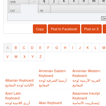
 . 
 q 
 j 
 k 
 x 
 b 
 m 
 w 
Copy
Post to Facebook
Post on X
A
B
C
D
E
F
G
H
I
J
K
L
M
V
W
X
Y
Z
Armenian Eastern
Armenian Western
Keyboard
Keyboard
Albanian Keyboard
أرمينيا الشرقية لوحة
الغربية اﻷرمنية لوحة
الألبانية لوحة المفاتيح
المفاتيح
المفاتيح
Azeri Latin
Assamese Inscript
Keyboard
Keyboard
أزري اللاتينية لوحة
Akan Keyboard
إينسكريبت اﻷسامية