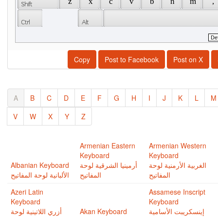
 z 
 x 
 c 
 v 
 b 
 n 
 m 
 , 
Copy
Post to Facebook
Post on X
A
B
C
D
E
F
G
H
I
J
K
L
M
V
W
X
Y
Z
Armenian Eastern
Armenian Western
Keyboard
Keyboard
Albanian Keyboard
أرمينيا الشرقية لوحة
الغربية اﻷرمنية لوحة
المفاتيح
المفاتيح
الألبانية لوحة المفاتيح
Azeri Latin
Assamese Inscript
Keyboard
Keyboard
أزري اللاتينية لوحة
Akan Keyboard
إينسكريبت اﻷسامية