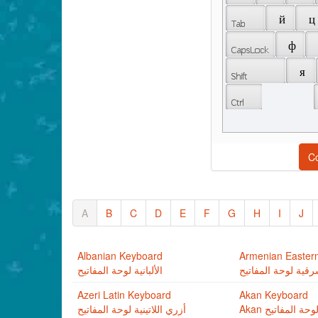
 й 
 ц 
 ф 
 я 
C
A
B
C
D
E
F
G
H
I
J
Albanian Keyboard
Armenian Easter
شرقية لوحة المفاتيح
الألبانية لوحة المفاتيح
Azeri Latin Keyboard
Akan Keyboard
Akan وحة المفاتيح
أزري اللاتينية لوحة المفاتيح