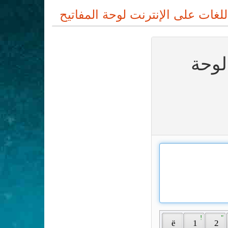
لوحة
 ! 
 " 
 ё 
 1 
 2 