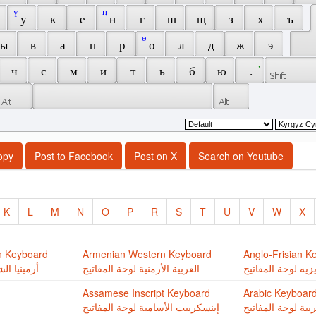
 ү 
 ң 
 у 
 к 
 е 
 н 
 г 
 ш 
 щ 
 з 
 х 
 ъ 
 ө 
 ы 
 в 
 а 
 п 
 р 
 о 
 л 
 д 
 ж 
 э 
 , 
 ч 
 с 
 м 
 и 
 т 
 ь 
 б 
 ю 
 . 
opy
Post to Facebook
Post on X
Search on Youtube
K
L
M
N
O
P
R
S
T
U
V
W
X
n Keyboard
Armenian Western Keyboard
Anglo-Frisian K
زيه لوحة المفاتيح
الغربية اﻷرمنية لوحة المفاتيح
أرمينيا ال
Assamese Inscript Keyboard
Arabic Keyboar
ربية لوحة المفاتيح
إينسكريبت اﻷسامية لوحة المفاتيح
ل