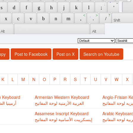
 : 
 ́ 
 " 
 s 
 d 
 f 
 g 
 h 
 j 
 k 
 l 
 ; 
 ' 
 < 
 ̣ 
 > 
 ? 
 x 
 c 
 v 
 b 
 n 
 m 
 , 
 . 
 / 
opy
Post to Facebook
Post on X
Search on Youtube
K
L
M
N
O
P
R
S
T
U
V
W
X
n Keyboard
Armenian Western Keyboard
Anglo-Frisian K
زيه لوحة المفاتيح
الغربية اﻷرمنية لوحة المفاتيح
أرمينيا ال
Assamese Inscript Keyboard
Arabic Keyboar
ربية لوحة المفاتيح
إينسكريبت اﻷسامية لوحة المفاتيح
ل