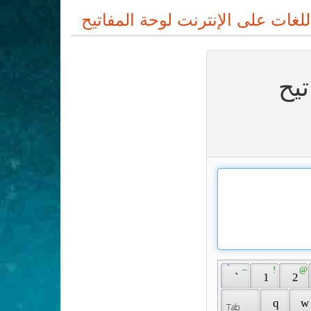
تيح
 ̀ 
 ~ 
 ! 
 @ 
 ` 
 1 
 2 
 q 
 w