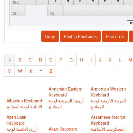
 ং 
 ম 
 ন 
 ব 
 ল 
 স 
 , 
Copy
Post to Facebook
Post on X
A
B
C
D
E
F
G
H
I
J
K
L
M
V
W
X
Y
Z
Armenian Eastern
Armenian Western
Keyboard
Keyboard
Albanian Keyboard
أرمينيا الشرقية لوحة
الغربية اﻷرمنية لوحة
المفاتيح
المفاتيح
الألبانية لوحة المفاتيح
Azeri Latin
Assamese Inscript
Keyboard
Keyboard
أزري اللاتينية لوحة
Akan Keyboard
إينسكريبت اﻷسامية