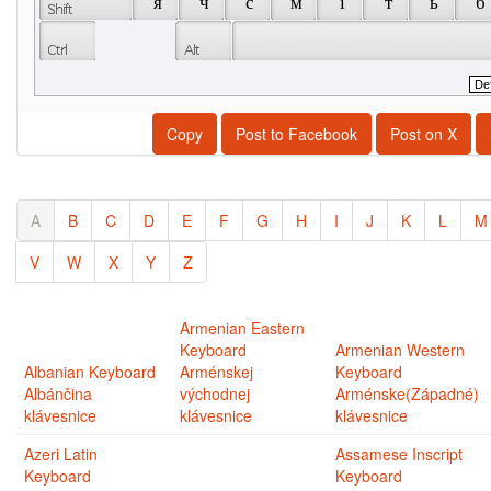
 я 
 ч 
 с 
 м 
 і 
 т 
 ь 
 б 
Copy
Post to Facebook
Post on X
A
B
C
D
E
F
G
H
I
J
K
L
M
V
W
X
Y
Z
Armenian Eastern
Keyboard
Armenian Western
Albanian Keyboard
Arménskej
Keyboard
Albánčina
východnej
Arménske(Západné)
klávesnice
klávesnice
klávesnice
Azeri Latin
Assamese Inscript
Keyboard
Keyboard