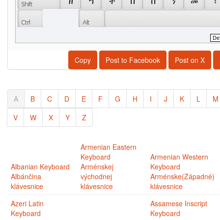
 ዘ 
 ኀ 
 ቸ 
 ቨ 
 በ 
 ነ 
 መ 
 ፣ 
Copy
Post to Facebook
Post on X
A
B
C
D
E
F
G
H
I
J
K
L
M
V
W
X
Y
Z
Armenian Eastern
Keyboard
Armenian Western
Albanian Keyboard
Arménskej
Keyboard
Albánčina
východnej
Arménske(Západné)
klávesnice
klávesnice
klávesnice
Azeri Latin
Assamese Inscript
Keyboard
Keyboard