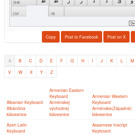
 و 
 ئ 
 د 
 ذ 
 ر 
 ز 
 ط 
 ظ 
Copy
Post to Facebook
Post on X
A
B
C
D
E
F
G
H
I
J
K
L
M
V
W
X
Y
Z
Armenian Eastern
Keyboard
Armenian Western
Albanian Keyboard
Arménskej
Keyboard
Albánčina
východnej
Arménske(Západné)
klávesnice
klávesnice
klávesnice
Azeri Latin
Assamese Inscript
Keyboard
Keyboard