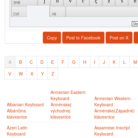
 j 
 ö 
 v 
 c 
 ç 
 z 
 s 
 b 
Copy
Post to Facebook
Post on X
A
B
C
D
E
F
G
H
I
J
K
L
M
V
W
X
Y
Z
Armenian Eastern
Keyboard
Armenian Western
Albanian Keyboard
Arménskej
Keyboard
Albánčina
východnej
Arménske(Západné)
klávesnice
klávesnice
klávesnice
Azeri Latin
Assamese Inscript
Keyboard
Keyboard