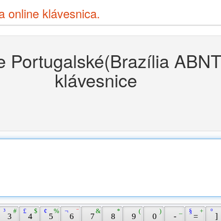
ia online klávesnica.
e Portugalské(Brazília ABNT
klávesnice
 ³ 
 # 
 £ 
 $ 
 ¢ 
 % 
 ¬ 
 ¨ 
 & 
 * 
 ( 
 ) 
 _ 
 § 
 + 
 º 
 3 
 4 
 5 
 6 
 7 
 8 
 9 
 0 
 - 
 = 
 ] 