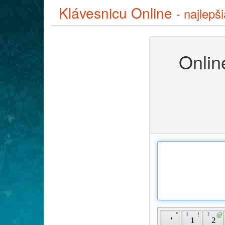
Klávesnicu Online
- najlepš
Onlin
 " 
 ¹ 
 ! 
 ² 
 @ 
 ' 
 1 
 2 