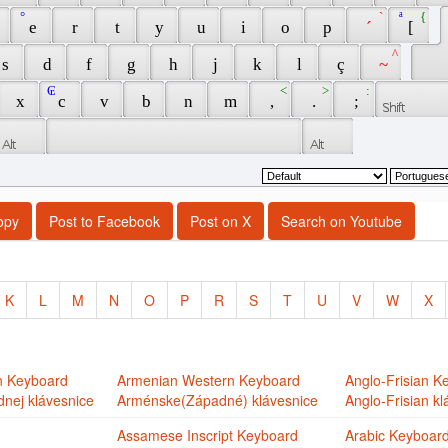
 ° 
 ` 
 ª 
 { 
 
 e 
 r 
 t 
 y 
 u 
 i 
 o 
 p 
 ´ 
 [ 
 ^ 
 s 
 d 
 f 
 g 
 h 
 j 
 k 
 l 
 ç 
 ~ 
 ₢ 
 < 
 > 
 : 
 x 
 c 
 v 
 b 
 n 
 m 
 , 
 . 
 ; 
opy
Post to Facebook
Post on X
Search on Youtube
K
L
M
N
O
P
R
S
T
U
V
W
X
n Keyboard
Armenian Western Keyboard
Anglo-Frisian K
nej klávesnice
Arménske(Západné) klávesnice
Anglo-Frisian kl
Assamese Inscript Keyboard
Arabic Keyboar