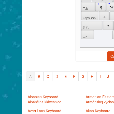
 / 
 ? 
 q 
 w
 a 
 z 
C
A
B
C
D
E
F
G
H
I
J
Albanian Keyboard
Armenian Easter
Albánčina klávesnice
Arménskej východ
Azeri Latin Keyboard
Akan Keyboard