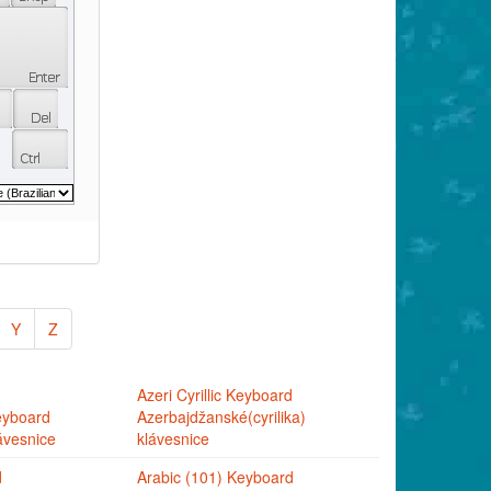
Y
Z
Azeri Cyrillic Keyboard
eyboard
Azerbajdžanské(cyrilika)
ávesnice
klávesnice
d
Arabic (101) Keyboard