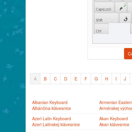
 ژ 
 م 
 ‍ 
 ق 
C
A
B
C
D
E
F
G
H
I
J
Albanian Keyboard
Armenian Easter
Albánčina klávesnice
Arménskej východ
Azeri Latin Keyboard
Akan Keyboard
Azeri Latinskej klávesnice
Akan klávesnice