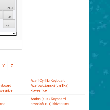
Y
Z
Azeri Cyrillic Keyboard
eyboard
Azerbajdžanské(cyrilika)
ávesnice
klávesnice
d
Arabic (101) Keyboard
nice
arabské(101) klávesnice