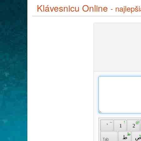
Klávesnicu Online
- najlepš
 ~ 
 ! 
 @ 
 ` 
 1 
 2 
 ظ 
 ط 