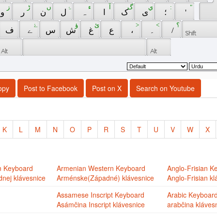
 ز 
 ڑ 
 ں 
 ۂ 
 ء 
 آ 
 گ 
 ي 
 : 
 " 
 و 
 ر 
 ن 
 ل 
 ہ 
 ا 
 ک 
 ی 
 ؛ 
 ' 
 ‌ 
 ۓ 
 ‎ 
 ؤ 
 ئ 
 ‏ 
 > 
 < 
 ؟ 
 ف 
 ے 
 س 
 ش 
 غ 
 ع 
 ، 
 ۔ 
 / 
opy
Post to Facebook
Post on X
Search on Youtube
K
L
M
N
O
P
R
S
T
U
V
W
X
n Keyboard
Armenian Western Keyboard
Anglo-Frisian K
nej klávesnice
Arménske(Západné) klávesnice
Anglo-Frisian kl
Assamese Inscript Keyboard
Arabic Keyboar
Asámčina Inscript klávesnice
arabčina kláves