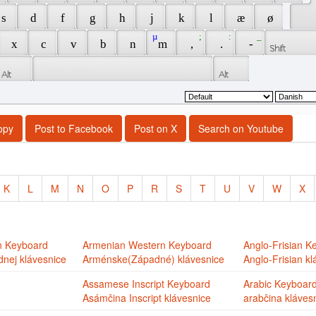
 s 
 d 
 f 
 g 
 h 
 j 
 k 
 l 
 æ 
 ø 
 µ 
 ; 
 : 
 _ 
 x 
 c 
 v 
 b 
 n 
 m 
 , 
 . 
 - 
opy
Post to Facebook
Post on X
Search on Youtube
K
L
M
N
O
P
R
S
T
U
V
W
X
n Keyboard
Armenian Western Keyboard
Anglo-Frisian K
nej klávesnice
Arménske(Západné) klávesnice
Anglo-Frisian kl
Assamese Inscript Keyboard
Arabic Keyboar
Asámčina Inscript klávesnice
arabčina kláves