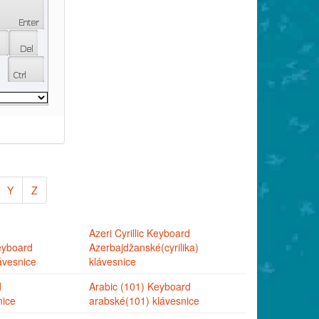
Y
Z
Azeri Cyrillic Keyboard
eyboard
Azerbajdžanské(cyrilika)
ávesnice
klávesnice
d
Arabic (101) Keyboard
nice
arabské(101) klávesnice