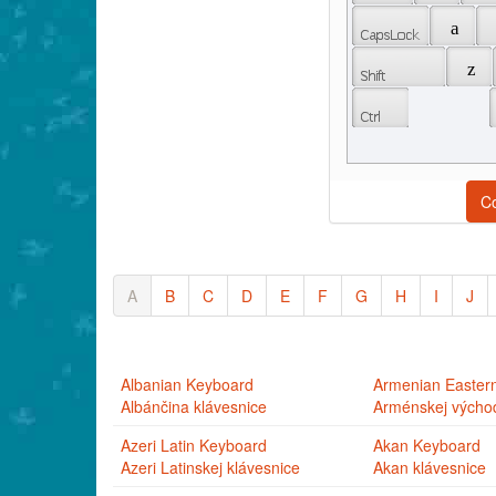
 a 
 z 
C
A
B
C
D
E
F
G
H
I
J
Albanian Keyboard
Armenian Easter
Albánčina klávesnice
Arménskej východ
Azeri Latin Keyboard
Akan Keyboard
Azeri Latinskej klávesnice
Akan klávesnice