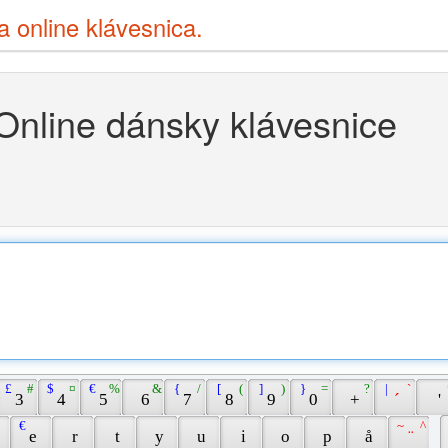
ia online klávesnica.
Online dánsky klávesnice
 £ 
 # 
 $ 
 ¤ 
 € 
 % 
 & 
 { 
 / 
 [ 
 ( 
 ] 
 ) 
 } 
 = 
 ? 
 | 
 ` 
 3 
 4 
 5 
 6 
 7 
 8 
 9 
 0 
 + 
 ´ 
 ' 
 € 
 ~ 
 ^ 
 
 e 
 r 
 t 
 y 
 u 
 i 
 o 
 p 
 å 
 ¨ 