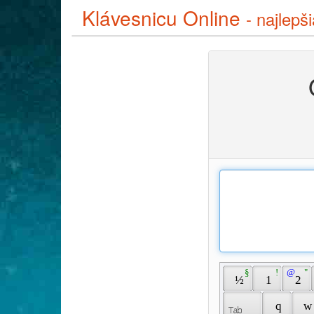
Klávesnicu Online
- najlepš
 § 
 ! 
 @ 
 " 
 ½ 
 1 
 2 
 q 
 w