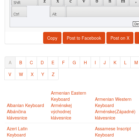
 z 
 x 
 c 
 v 
 b 
 n 
 m 
 , 
Copy
Post to Facebook
Post on X
A
B
C
D
E
F
G
H
I
J
K
L
M
V
W
X
Y
Z
Armenian Eastern
Keyboard
Armenian Western
Albanian Keyboard
Arménskej
Keyboard
Albánčina
východnej
Arménske(Západné)
klávesnice
klávesnice
klávesnice
Azeri Latin
Assamese Inscript
Keyboard
Keyboard