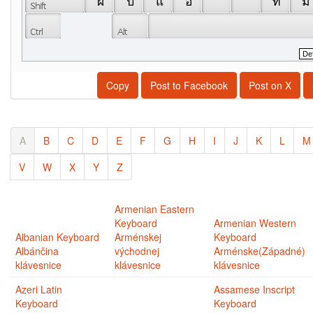
 ผ 
 ป 
 แ 
 อ 
 ิ 
 ื 
 ท 
 ม 
Copy
Post to Facebook
Post on X
A
B
C
D
E
F
G
H
I
J
K
L
M
V
W
X
Y
Z
Armenian Eastern
Keyboard
Armenian Western
Albanian Keyboard
Arménskej
Keyboard
Albánčina
východnej
Arménske(Západné)
klávesnice
klávesnice
klávesnice
Azeri Latin
Assamese Inscript
Keyboard
Keyboard