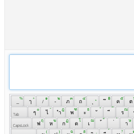
 % 
 + 
 ๑ 
 ๒ 
 ๓ 
 ๔ 
 ู 
 ฿ 
 ๕ 
 
 _ 
 ๅ 
 / 
 - 
 ภ 
 ถ 
 ุ 
 ึ 
 ค 
 ต 
 ๐ 
 " 
 ฎ 
 ฑ 
 ธ 
 ํ 
 ๊ 
 ณ 
 ๆ 
 ไ 
 ำ 
 พ 
 ะ 
 ั 
 ี 
 ร 
 
 ฤ 
 ฆ 
 ฏ 
 โ 
 ฌ 
 ็ 
 ๋ 
 ษ 
 ฟ 
 ห 
 ก 
 ด 
 เ 
 ้ 
 ่ 
 า 
 ( 
 ) 
 ฉ 
 ฮ 
 ฺ 
 ์ 
 ? 
 