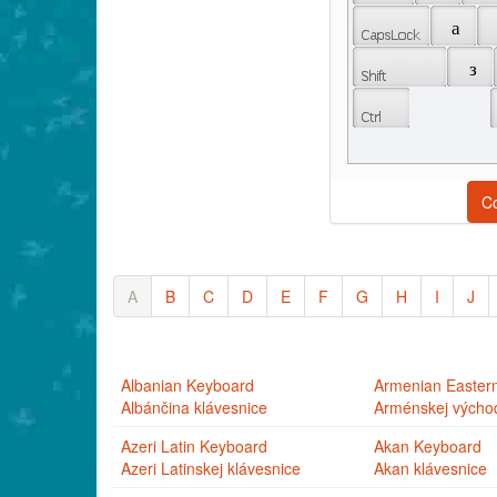
 а 
 з 
C
A
B
C
D
E
F
G
H
I
J
Albanian Keyboard
Armenian Easter
Albánčina klávesnice
Arménskej východ
Azeri Latin Keyboard
Akan Keyboard
Azeri Latinskej klávesnice
Akan klávesnice