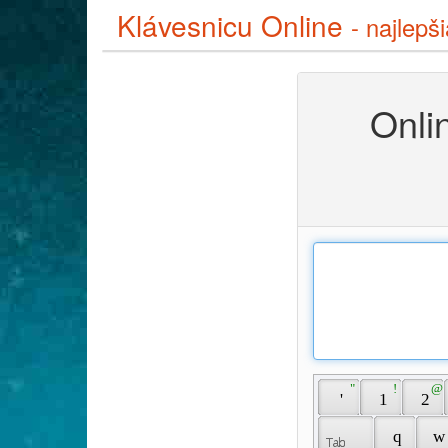
Klávesnicu Online
- najlepš
Onlin
 " 
 ! 
 @ 
 ' 
 1 
 2 
 q 
 w