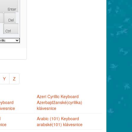
Y
Z
Azeri Cyrillic Keyboard
eyboard
Azerbajdžanské(cyrilika)
ávesnice
klávesnice
d
Arabic (101) Keyboard
nice
arabské(101) klávesnice