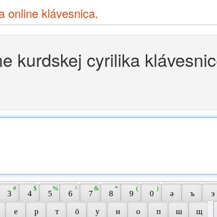
ia online klávesnica.
e kurdskej cyrilika klávesni
 # 
 $ 
 % 
 ^ 
 & 
 * 
 ( 
 ) 
 3 
 4 
 5 
 6 
 7 
 8 
 9 
 0 
 ә 
 ъ 
 э 
 
 е 
 р 
 т 
 ö 
 у 
 и 
 о 
 п 
 ш 
 щ 