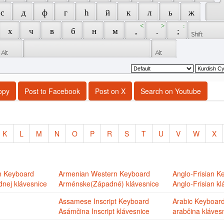
 с 
 д 
 ф 
 г 
 h 
 й 
 к 
 л 
 ь 
 ж 
 < 
 > 
 : 
 х 
 ч 
 в 
 б 
 н 
 м 
 , 
 . 
 ; 
opy
Post to Facebook
Post on X
Search on Youtube
K
L
M
N
O
P
R
S
T
U
V
W
X
n Keyboard
Armenian Western Keyboard
Anglo-Frisian K
nej klávesnice
Arménske(Západné) klávesnice
Anglo-Frisian kl
Assamese Inscript Keyboard
Arabic Keyboar
Asámčina Inscript klávesnice
arabčina kláves