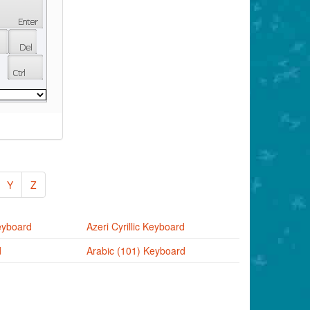
Y
Z
eyboard
Azeri Cyrillic Keyboard
d
Arabic (101) Keyboard