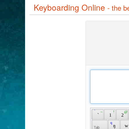
Keyboarding Online
- the b
 ̀ 
 ~ 
 ! 
 @ 
 ` 
 1 
 2 
 q 
 ŋ 
 w