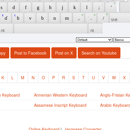
 : 
 ́ 
 " 
 s 
 d 
 f 
 g 
 h 
 j 
 k 
 l 
 ; 
 ' 
 x 
 c 
 < 
 ̣ 
 > 
 ? 
 ɗ 
 ɓ 
 v 
 b 
 n 
 m 
 , 
 . 
 / 
opy
Post to Facebook
Post on X
Search on Youtube
K
L
M
N
O
P
R
S
T
U
V
W
X
n Keyboard
Armenian Western Keyboard
Anglo-Frisian K
Assamese Inscript Keyboard
Arabic Keyboar
Online Keyboard
|
Japanese Converter