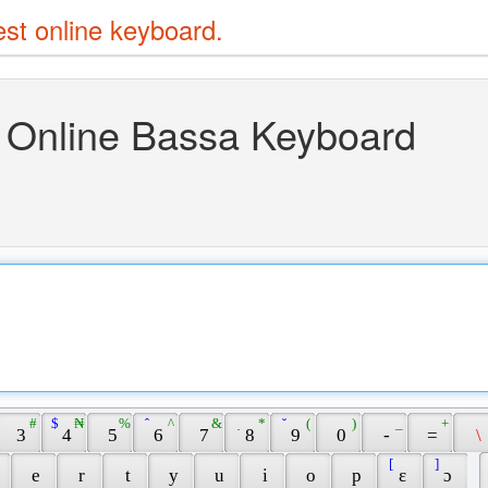
est online keyboard.
Online Bassa Keyboard
 # 
 $ 
 ₦ 
 % 
 ̂ 
 ^ 
 & 
 ̣ 
 * 
 ̆ 
 ( 
 ) 
 _ 
 + 
 3 
 4 
 5 
 6 
 7 
 8 
 9 
 0 
 - 
 = 
 \ 
 [ 
 ] 
 
 e 
 r 
 t 
 y 
 u 
 i 
 o 
 p 
 ɛ 
 ɔ 