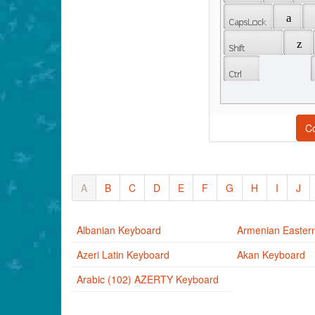
 a 
 z 
C
A
B
C
D
E
F
G
H
I
J
Albanian Keyboard
Armenian Easter
Azeri Latin Keyboard
Akan Keyboard
Arabic (102) AZERTY Keyboard