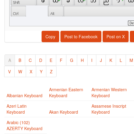
 ဖ 
 ထ 
 ခ 
 လ 
 ဘ 
 ည 
 ာ 
 ယ
Copy
Post to Facebook
Post on X
A
B
C
D
E
F
G
H
I
J
K
L
M
V
W
X
Y
Z
Armenian Eastern
Armenian Western
Albanian Keyboard
Keyboard
Keyboard
Azeri Latin
Assamese Inscript
Keyboard
Akan Keyboard
Keyboard
Arabic (102)
AZERTY Keyboard