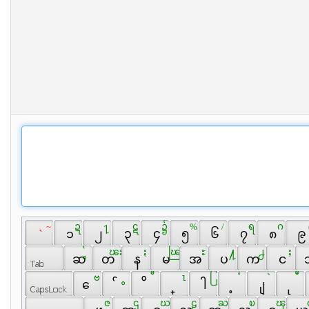
 ~ 
 ဍ 
 ႑ 
 ဋ 
 ၌ 
 % 
 / 
 ရ 
 ဂ 
 
 ` 
 ၁ 
 ၂ 
 ၃ 
 ၄ 
 ၅ 
 ၆ 
 ၇ 
 ၈ 
 ၉ 
 ွ် 
 ၽႊ 
 ႏ 
 ၽြ 
 ႊ 
 ႔ 
 ႕ 
 ႈ 
 ဆ 
 တ 
 န 
 မ 
 အ 
 ပ 
 က 
 င 
 
 ဗ 
 ွ 
 ီ 
 ၤ 
 ြ 
 ံ 
 ဲ 
 ဳ 
 ေ 
 ် 
 ိ 
 ္ 
 ါ 
 ့ 
 ျ 
 ု 
 ဇ 
 ဌ 
 ဃ 
 ဠ 
 ႀ 
 ၿ 
 ၾ 
 