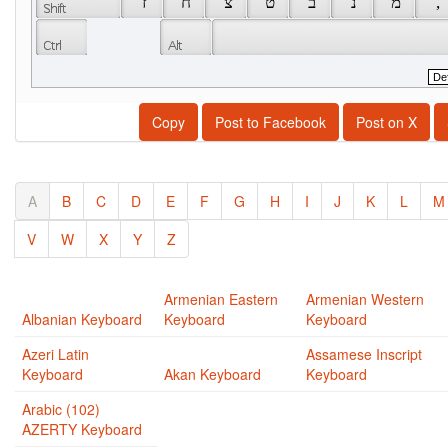
 ז 
 ח 
 צ 
 ט 
 ב 
 נ 
 מ 
 , 
Copy
Post to Facebook
Post on X
A
B
C
D
E
F
G
H
I
J
K
L
M
V
W
X
Y
Z
Armenian Eastern
Armenian Western
Albanian Keyboard
Keyboard
Keyboard
Azeri Latin
Assamese Inscript
Keyboard
Akan Keyboard
Keyboard
Arabic (102)
AZERTY Keyboard