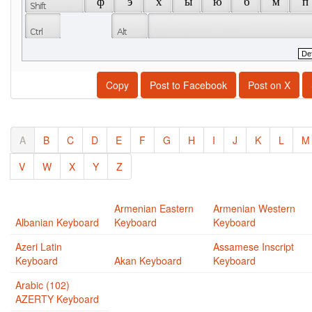
 ф 
 э 
 х 
 ы 
 ю 
 б 
 м 
 п 
Copy
Post to Facebook
Post on X
A
B
C
D
E
F
G
H
I
J
K
L
M
V
W
X
Y
Z
Armenian Eastern
Armenian Western
Albanian Keyboard
Keyboard
Keyboard
Azeri Latin
Assamese Inscript
Keyboard
Akan Keyboard
Keyboard
Arabic (102)
AZERTY Keyboard