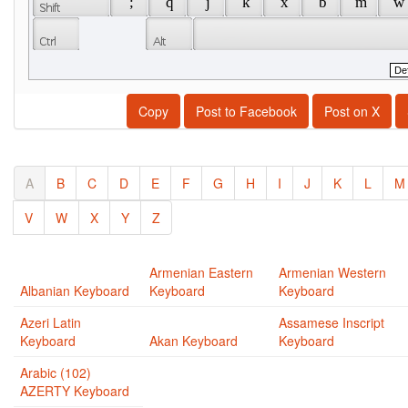
 ; 
 q 
 j 
 k 
 x 
 b 
 m 
 w 
Copy
Post to Facebook
Post on X
A
B
C
D
E
F
G
H
I
J
K
L
M
V
W
X
Y
Z
Armenian Eastern
Armenian Western
Albanian Keyboard
Keyboard
Keyboard
Azeri Latin
Assamese Inscript
Keyboard
Akan Keyboard
Keyboard
Arabic (102)
AZERTY Keyboard