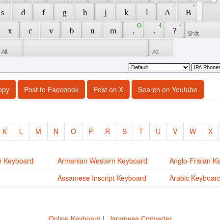
 : 
 " 
 s 
 d 
 f 
 g 
 h 
 j 
 k 
 l 
 Α 
 Β 
 ʘ 
 ˧ 
 / 
 x 
 c 
 v 
 b 
 n 
 m 
 , 
 . 
 ? 
opy
Post to Facebook
Post on X
Search on Youtube
K
L
M
N
O
P
R
S
T
U
V
W
X
n Keyboard
Armenian Western Keyboard
Anglo-Frisian K
Assamese Inscript Keyboard
Arabic Keyboar
Online Keyboard
|
Japanese Converter