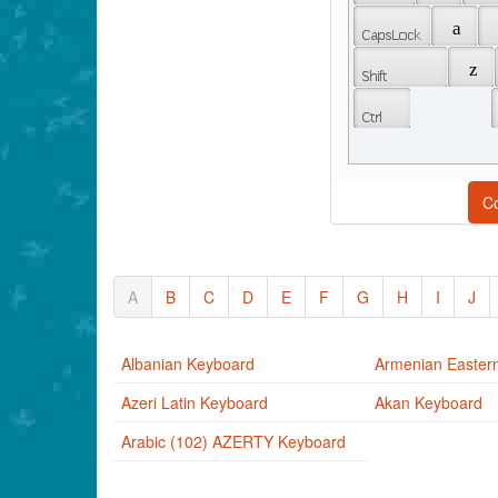
 a 
 z 
C
A
B
C
D
E
F
G
H
I
J
Albanian Keyboard
Armenian Easter
Azeri Latin Keyboard
Akan Keyboard
Arabic (102) AZERTY Keyboard