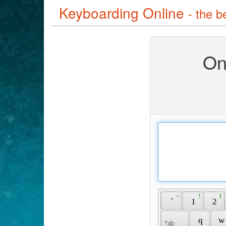
Keyboarding Online
- the b
On
 ~ 
 ! 
 ‖ 
 ` 
 1 
 2 
 q 
 w