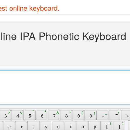
est online keyboard.
line IPA Phonetic Keyboard
 ↗ 
 ↘ 
 ꜛ 
 ꜜ 
 & 
 * 
 ( 
 ) 
 _ 
 + 
 3 
 4 
 5 
 6 
 7 
 8 
 9 
 0 
 - 
 ͡ 
 \ 
 { 
 } 
 
 e 
 r 
 t 
 y 
 u 
 i 
 o 
 p 
 [ 
 ] 