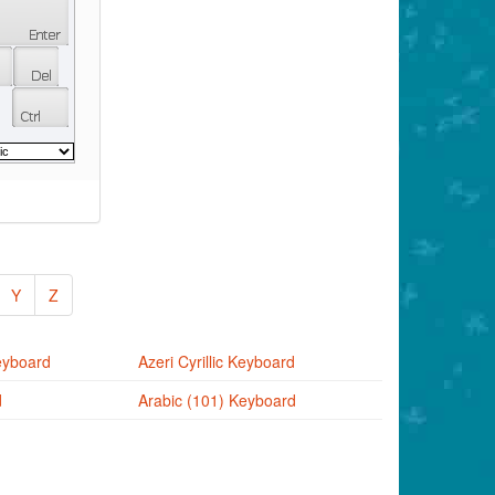
Y
Z
eyboard
Azeri Cyrillic Keyboard
d
Arabic (101) Keyboard