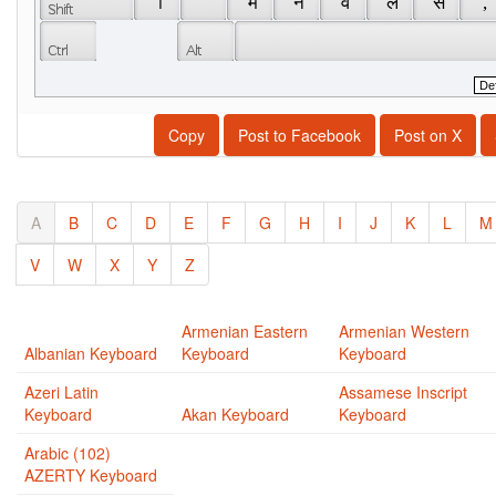
 ॉ 
 ं 
 म 
 न 
 व 
 ल 
 स 
 , 
Copy
Post to Facebook
Post on X
A
B
C
D
E
F
G
H
I
J
K
L
M
V
W
X
Y
Z
Armenian Eastern
Armenian Western
Albanian Keyboard
Keyboard
Keyboard
Azeri Latin
Assamese Inscript
Keyboard
Akan Keyboard
Keyboard
Arabic (102)
AZERTY Keyboard