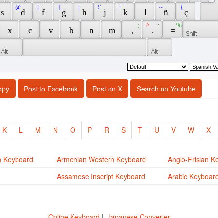
 
 @ 
 [ 
 ] 
 | 
 £ 
 ± 
 ~ 
 { 
 s 
 d 
 f 
 g 
 h 
 j 
 k 
 l 
 ñ 
 ç 
 ; 
 ^ 
 : 
 % 
 x 
 c 
 v 
 b 
 n 
 m 
 , 
 . 
 = 
opy
Post to Facebook
Post on X
Search on Youtube
K
L
M
N
O
P
R
S
T
U
V
W
X
n Keyboard
Armenian Western Keyboard
Anglo-Frisian K
Assamese Inscript Keyboard
Arabic Keyboar
Online Keyboard
|
Japanese Converter