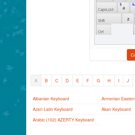
 $ 
 &
 a 
 z 
C
A
B
C
D
E
F
G
H
I
J
Albanian Keyboard
Armenian Easter
Azeri Latin Keyboard
Akan Keyboard
Arabic (102) AZERTY Keyboard