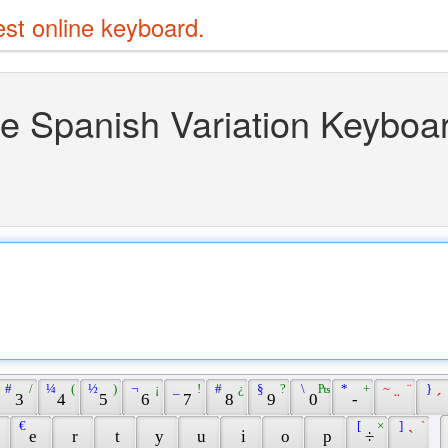
est online keyboard.
ne Spanish Variation Keyboa
 # 
 / 
 ¼ 
 ( 
 ½ 
 ) 
 ¬ 
 ¡ 
 _ 
 ! 
 # 
 ¿ 
 § 
 ? 
 \ 
 ₧ 
 * 
 + 
 ~ 
 ¨ 
 } 
 3 
 4 
 5 
 6 
 7 
 8 
 9 
 0 
 - 
 ¨ 
 ´ 
 € 
 [ 
 × 
 ] 
 ` 
 
 e 
 r 
 t 
 y 
 u 
 i 
 o 
 p 
 ÷ 
 ` 