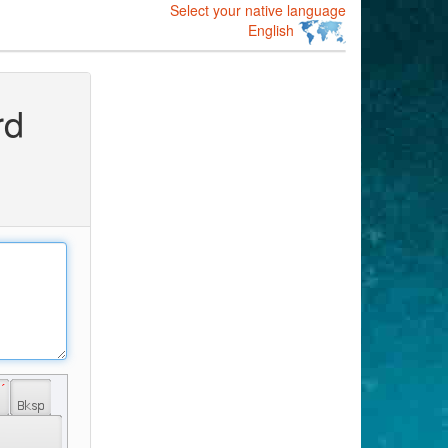
Select your native language
English
rd
 ´ 