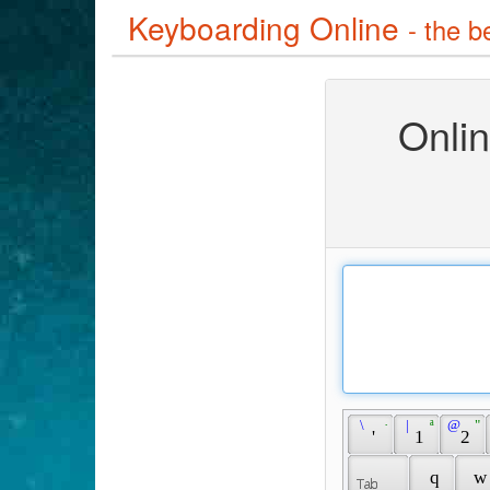
Keyboarding Online
- the b
Onli
 \ 
 · 
 | 
 ª 
 @ 
 " 
 ' 
 1 
 2 
 q 
 w