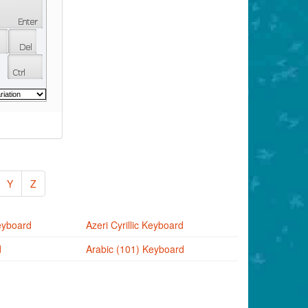
Y
Z
eyboard
Azeri Cyrillic Keyboard
d
Arabic (101) Keyboard